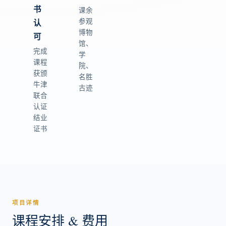
书
课余
参观
认
博物
可
馆、
完成
学
课程
院、
获颁
名胜
牛津
古迹
联合
认证
结业
证书
项目详情
课程安排 & 费用