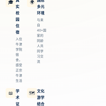
真
国际
🎓
🌍
实
多元
校
环境
园
与来
自
住
40+国
宿
家的
入住
同龄
牛津
人共
学院
同学
宿
习交
舍，
流
感受
正宗
牛津
生活
学
文化
📖
🗺️
术
游学
证
结合